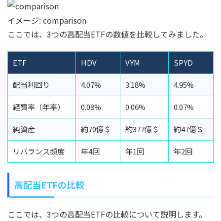
イメージ: comparison
ここでは、3つの高配当ETFの数値を比較してみました。
ETF
HDV
VYM
SPYD
配当利回り
4.07%
3.18%
4.95%
経費率（年率）
0.08%
0.06%
0.07%
純資産
約70億＄
約377億＄
約47億＄
リバランス頻度
年4回
年1回
年2回
高配当ETFの比較
ここでは、3つの高配当ETFの比較について説明します。