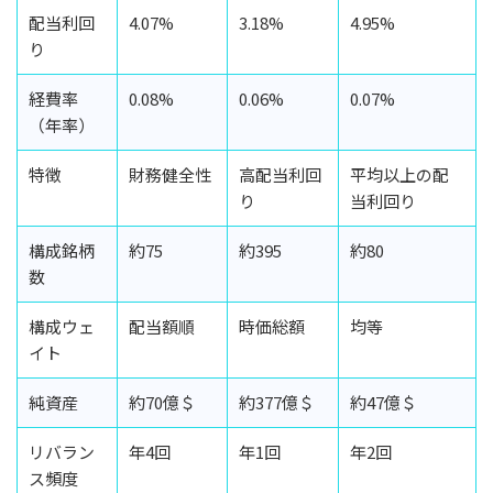
配当利回
4.07%
3.18%
4.95%
り
経費率
0.08%
0.06%
0.07%
（年率）
特徴
財務健全性
高配当利回
平均以上の配
り
当利回り
構成銘柄
約75
約395
約80
数
構成ウェ
配当額順
時価総額
均等
イト
純資産
約70億＄
約377億＄
約47億＄
リバラン
年4回
年1回
年2回
ス頻度