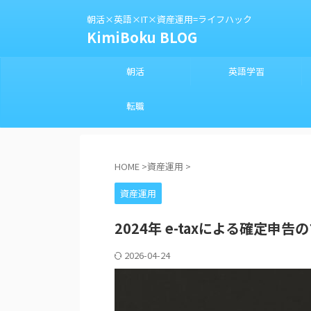
朝活×英語×IT×資産運用=ライフハック
KimiBoku BLOG
朝活
英語学習
転職
HOME
>
資産運用
>
資産運用
2024年 e-taxによる確定申
2026-04-24