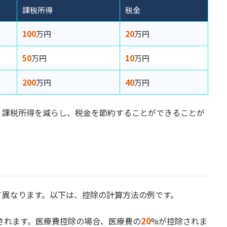
課税所得
税金
100
20
万円
万円
50
10
万円
万円
200
40
万円
万円
、課税所得を減らし、税金を節約することができることが
て異なります。以下は、控除の計算方法の例です。
されます。医療費控除の場合、医療費の
20
%が控除されま