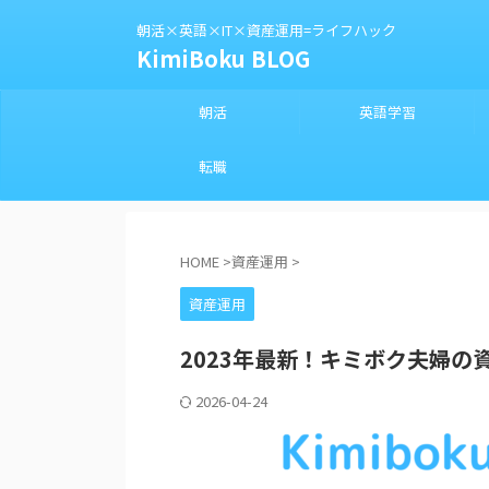
朝活×英語×IT×資産運用=ライフハック
KimiBoku BLOG
朝活
英語学習
転職
HOME
>
資産運用
>
資産運用
2023年最新！キミボク夫婦の
2026-04-24